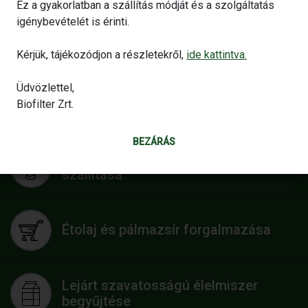
Ez a gyakorlatban a szállítás módját és a szolgáltatás
sütőzsiradék” szolgáltatást.
igénybevételét is érinti.
TÁJÉKOZTATÓ
Kérjük, tájékozódjon a részletekről,
ide kattintva.
Üdvözlettel,
Használt sütőolaj elszállítása és
Biofilter Zrt.
feldolgozása
BEZÁRÁS
Élelmiszerhulladék begyűjtése és
szállítása
Étolaj és pálmazsír forgalmazása
Lejárt szavatosságú élelmiszer
begyűjtése