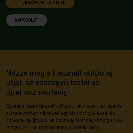
VIDEÓ MEGTEKINTÉSE
KAPCSOLAT
Nézze meg a használt sütőolaj
útját, az összegyűjtéstől az
újrahasznosításig!
Egyetlen csepp használt sütőolaj, akár ezer liter vizet is
elszennyezhet, miközben egy kis odafigyeléssel és
szelektív gyűjtéssel az összegyűjtött olaj körforgásban
tartható és újra hasznosítható. Kisfilmünkben