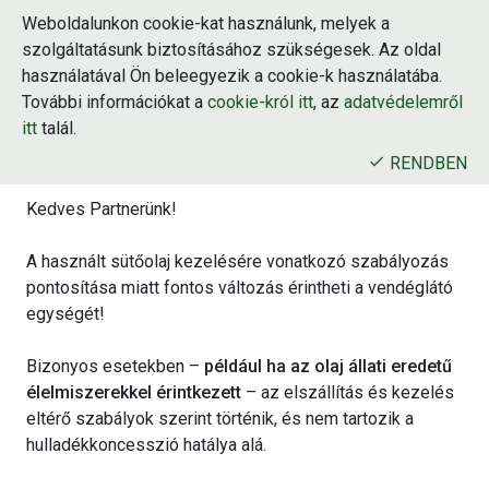
Weboldalunkon cookie-kat használunk, melyek a
szolgáltatásunk biztosításához szükségesek. Az oldal
használatával Ön beleegyezik a cookie-k használatába.
Ugrás
További információkat a
cookie-król itt
, az
adatvédelemről
a
×
FONTOS TÁJÉKOZTATÁS A HASZNÁLT SÜTŐOLAJ
tartalomra
itt
talál.
ELSZÁLLÍTÁSÁRÓL
RENDBEN
Kedves Partnerünk!
A használt sütőolaj kezelésére vonatkozó szabályozás
Ha a használt sütőolaj állati eredetű
pontosítása miatt fontos változás érintheti a vendéglátó
élelmiszerekkel (pl. hús, hal, tojás,
egységét!
sajt) érintkezik vagy ilyen olajjal
keveredik, elszállítása a
Bizonyos esetekben –
például ha az olaj állati eredetű
hulladékkoncesszión kívül történik.
élelmiszerekkel érintkezett
– az elszállítás és kezelés
Ebben az esetben kérjük, a
eltérő szabályok szerint történik, és nem tartozik a
Megrendelés menüpontban adja le
hulladékkoncesszió hatálya alá.
igényét, és válassza az „Állati zsírt
vagy összetevőt tartalmazó használt