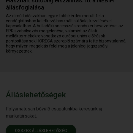
Használt sütőolaj elszállítás: itt a NÉBIH
állásfoglalása
Az elmúlt időszakban egyre több kérdés merült fel a
vendéglátásban keletkező használt sütőolaj kezelésével
kapcsolatban. A hulladékkoncessziós rendszer bevezetése, az
EPR szabályozás megjelenése, valamint az állati
melléktermékekre vonatkozó európai uniós előírások
pontosítása sok HORECA szereplő számára tette bizonytalanná,
hogy milyen megoldás felel meg a jelenlegi jogszabályi
környezetnek.
Álláslehetőségek
Folyamatosan bővülő csapatunkba keresünk új
munkatársakat.
ÖSSZES ÁLLÁSLEHETŐSÉG