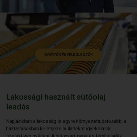
GYÁRTÓK ÉS FELDOLGOZÓK
Lakossági használt sütőolaj
leadás
Napjainkban a lakosság is egyre környezettudatosabb, a
háztartásokban keletkező hulladékot igyekeznek
szelektíven gyűjteni. A műanyag, papír és fémhulladék