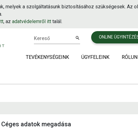
k, melyek a szolgáltatásunk biztosításához szükségesek. Az ol
.
tt
, az
adatvédelemről itt
talál.
ONLINE ÜGYINTÉZÉ
Kereső
TEVÉKENYSÉGEINK
ÜGYFELEINK
RÓLUN
Használt sütőzsiradék begyűjtés
Vendéglátás
Cégünk
Ételhulladék begyűjtése
Közétkeztetés
Körforg
Étolaj forgalmazás
Gyártók és feldolgozók
Amire 
Lejárt szavatosságú élelmiszer begyűjtése
Áruházak és logisztikai k
Cégcso
Telephe
Céges adatok megadása