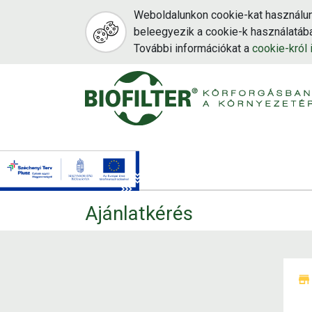
Weboldalunkon cookie-kat használun
beleegyezik a cookie-k használatába
További információkat a
cookie-król i
Ugrás
a
tartalomra
Ajánlatkérés