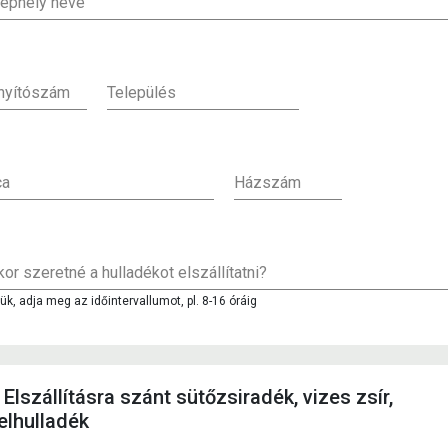
lephely neve
ányítószám
Település
ca
Házszám
or szeretné a hulladékot elszállítatni?
jük, adja meg az időintervallumot, pl. 8-16 óráig
Elszállításra szánt sütőzsiradék, vizes zsír,
elhulladék