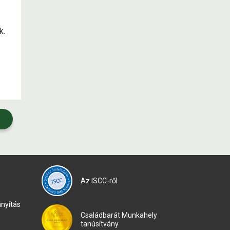
k.
Az ISCC-ről
nyítás
Családbarát Munkahely
tanúsítvány