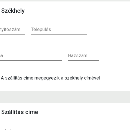
Székhely
ányítószám
Település
ca
Házszám
A szállítás címe megegyezik a székhely címével
Szállítás címe