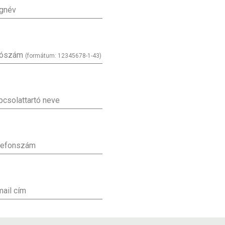
gnév
ószám
(formátum: 12345678-1-43)
pcsolattartó neve
lefonszám
mail cím