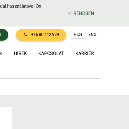
dal használatával Ön
RENDBEN
HUN
ENG
S
+36 80 442 999
K
HÍREK
KAPCSOLAT
KARRIER
ásban a környezetért
büszkék vagyunk
özpontok
portunk
lyeink és gépparkunk