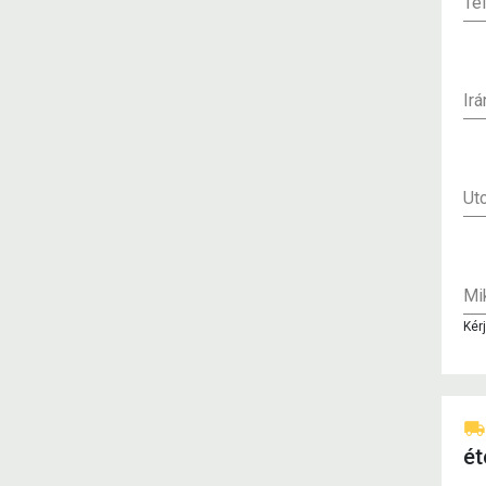
Te
Ir
Ut
Mik
Kér
ét