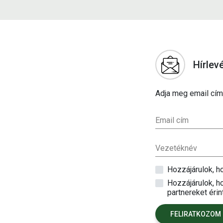
Hírlev
Adja meg email címé
Email cím
Vezetéknév
Hozzájárulok, 
Hozzájárulok, ho
partnereket érint