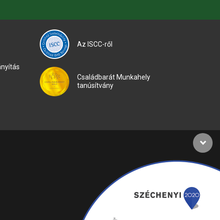
Az ISCC-ről
nyítás
Családbarát Munkahely
tanúsítvány