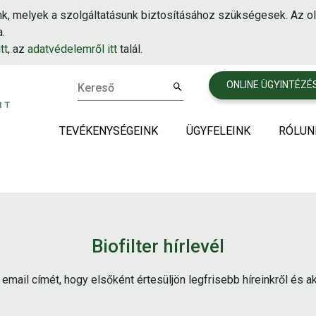
k, melyek a szolgáltatásunk biztosításához szükségesek. Az ol
.
tt
, az
adatvédelemről itt
talál.
ONLINE ÜGYINTÉZÉ
Kereső
TEVÉKENYSÉGEINK
ÜGYFELEINK
RÓLUN
Használt sütőzsiradék begyűjtés
Vendéglátás
Cégünk
Ételhulladék begyűjtése
Közétkeztetés
Körforg
Étolaj forgalmazás
Gyártók és feldolgozók
Amire 
Biofilter hírlevél
Lejárt szavatosságú élelmiszer begyűjtése
Áruházak és logisztikai k
Cégcso
Telephe
email címét, hogy elsőként értesüljön legfrisebb híreinkről és ak