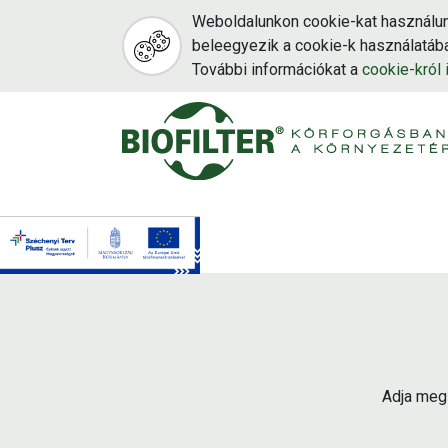
Weboldalunkon cookie-kat használun
beleegyezik a cookie-k használatába
További információkat a
cookie-król i
Ugrás
a
tartalomra
Adja meg 