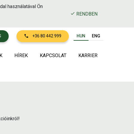
dal használatával Ön
RENDBEN
HUN
ENG
S
+36 80 442 999
K
HÍREK
KAPCSOLAT
KARRIER
ásban a környezetért
büszkék vagyunk
özpontok
portunk
lyeink és gépparkunk
cióinkról!