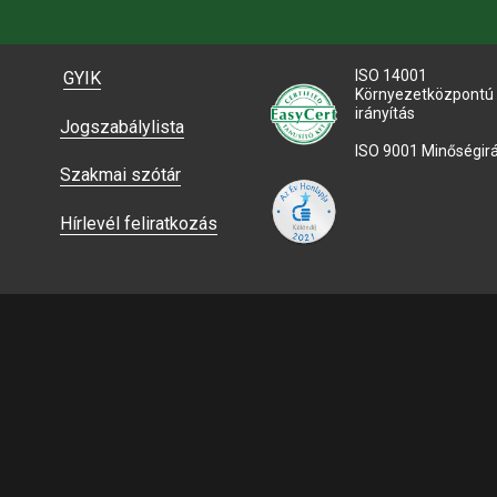
ISO 14001
GYIK
Környezetközpontú
irányítás
Jogszabálylista
ISO 9001 Minőségirá
Szakmai szótár
Hírlevél feliratkozás