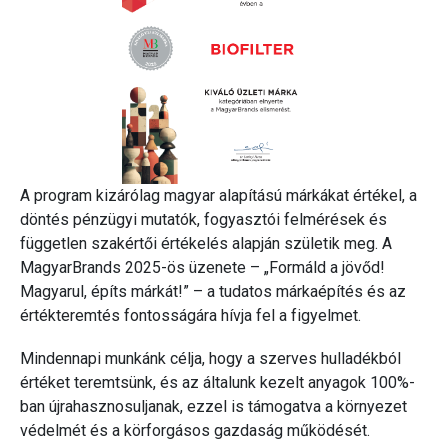
A program kizárólag magyar alapítású márkákat értékel, a
döntés pénzügyi mutatók, fogyasztói felmérések és
független szakértői értékelés alapján születik meg. A
MagyarBrands 2025-ös üzenete – „Formáld a jövőd!
Magyarul, építs márkát!” – a tudatos márkaépítés és az
értékteremtés fontosságára hívja fel a figyelmet.
Mindennapi munkánk célja, hogy a szerves hulladékból
értéket teremtsünk, és az általunk kezelt anyagok 100%-
ban újrahasznosuljanak, ezzel is támogatva a környezet
védelmét és a körforgásos gazdaság működését.