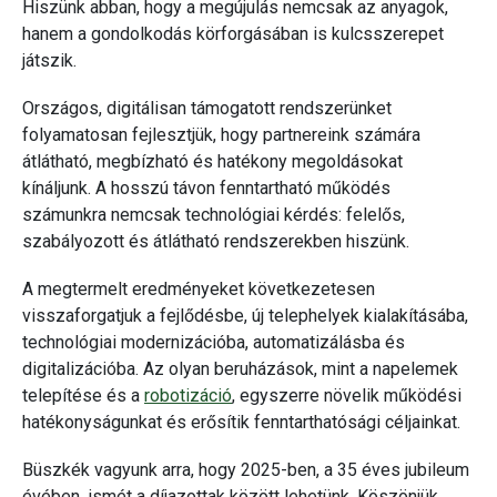
Hiszünk abban, hogy a megújulás nemcsak az anyagok,
hanem a gondolkodás körforgásában is kulcsszerepet
játszik.
Országos, digitálisan támogatott rendszerünket
folyamatosan fejlesztjük, hogy partnereink számára
átlátható, megbízható és hatékony megoldásokat
kínáljunk. A hosszú távon fenntartható működés
számunkra nemcsak technológiai kérdés: felelős,
szabályozott és átlátható rendszerekben hiszünk.
A megtermelt eredményeket következetesen
visszaforgatjuk a fejlődésbe, új telephelyek kialakításába,
technológiai modernizációba, automatizálásba és
digitalizációba. Az olyan beruházások, mint a napelemek
telepítése és a
robotizáció
, egyszerre növelik működési
hatékonyságunkat és erősítik fenntarthatósági céljainkat.
Büszkék vagyunk arra, hogy 2025-ben, a 35 éves jubileum
évében, ismét a díjazottak között lehetünk. Köszönjük