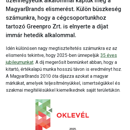
tizennegyedik alkalommal kaptuk meg a
MagyarBrands elismerést. Külön büszkeség
számunkra, hogy a cégcsoportunkhoz
tartozó Greenpro Zrt. is elnyerte a díjat
immár hetedik alkalommal.
Idén különösen nagy megtiszteltetés számunkra ez az
elismerés tekintve, hogy 2025-ben ünnepeljük
35 éves
jubileumunkat
. A díj megerősít bennünket abban, hogy a
kitartó, értékalapú munka hosszú távon is eredményt hoz.
A MagyarBrands 2010 óta díjazza azokat a magyar
márkákat, amelyek teljesítményükkel, ismertségükkel és
szakmai megítélésükkel kiemelkednek saját területükön.